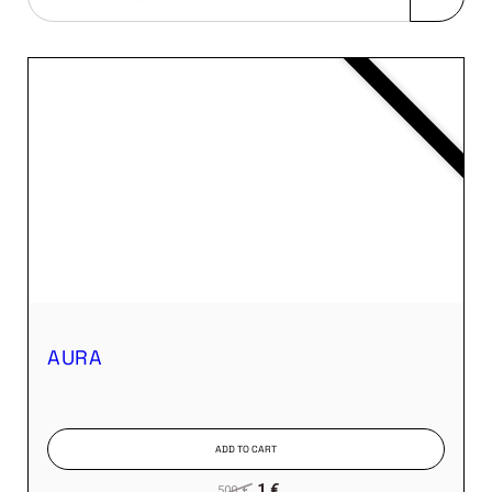
AURA
ADD TO CART
1 €
500 €